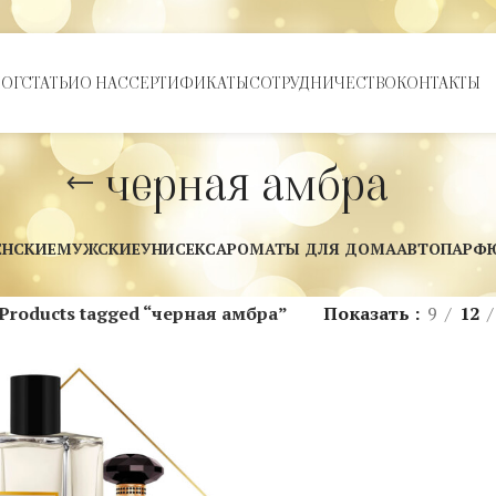
ЛОГ
СТАТЬИ
О НАС
СЕРТИФИКАТЫ
СОТРУДНИЧЕСТВО
КОНТАКТЫ
черная амбра
ЕНСКИЕ
МУЖСКИЕ
УНИСЕКС
АРОМАТЫ ДЛЯ ДОМА
АВТОПАРФ
Products tagged “черная амбра”
Показать
9
12