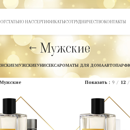
ЛОГ
СТАТЬИ
О НАС
СЕРТИФИКАТЫ
СОТРУДНИЧЕСТВО
КОНТАКТЫ
Мужские
ЕНСКИЕ
МУЖСКИЕ
УНИСЕКС
АРОМАТЫ ДЛЯ ДОМА
АВТОПАРФ
Мужские
Показать
9
12