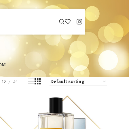
ЮМ
18
24