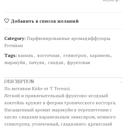
Добавить в список желаний
Category:
Парфюмированные аромадиффузоры
Premium
Tags:
ваниль
,
восточная
,
гелиотроп
,
карамель
,
маракуйя
,
пачули
,
сандал
,
фруктовая
DESCRIPTION
По мотивам Kirke от T Terenzi.
Легкий и привлекательный фруктово-ягодный
коктейль кружит в феерии тропического восторга.
Насыщенный аромат маракуйи в переплетении с
кисло-сладким карамельным эликсиром, немного
гелиотропа, утонченный, сладковато-древесный