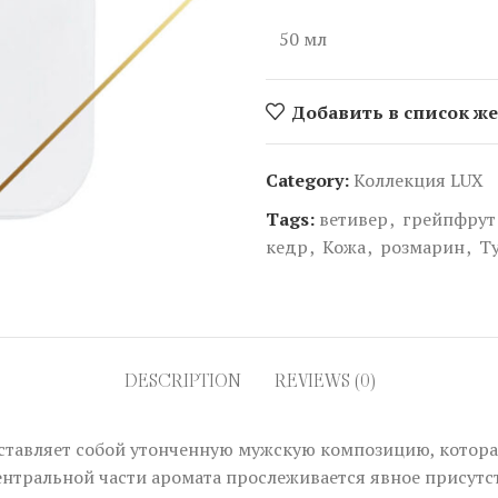
50 мл
Добавить в список ж
Category:
Коллекция LUX
Tags:
ветивер
,
грейпфрут
кедр
,
Кожа
,
розмарин
,
Т
DESCRIPTION
REVIEWS (0)
ставляет собой утонченную мужскую композицию, котор
центральной части аромата прослеживается явное присутс