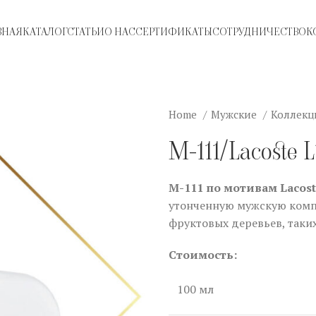
ВНАЯ
КАТАЛОГ
СТАТЬИ
О НАС
СЕРТИФИКАТЫ
СОТРУДНИЧЕСТВО
К
Home
Мужские
Коллекц
M-111/Lacoste L
M-111 по мотивам Lacoste
утонченную мужскую комп
фруктовых деревьев, таки
Стоимость:
100 мл