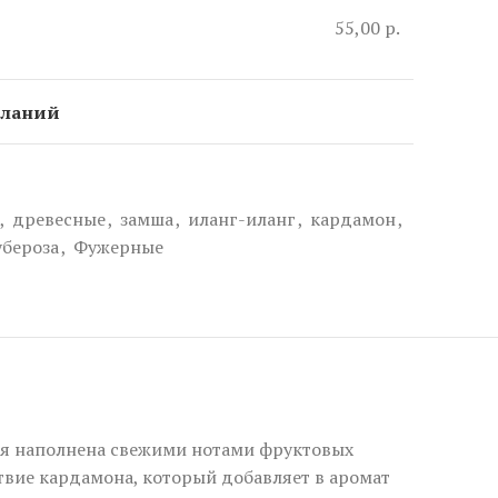
55,00 р.
еланий
,
древесные
,
замша
,
иланг-иланг
,
кардамон
,
убероза
,
Фужерные
ая наполнена свежими нотами фруктовых
твие кардамона, который добавляет в аромат